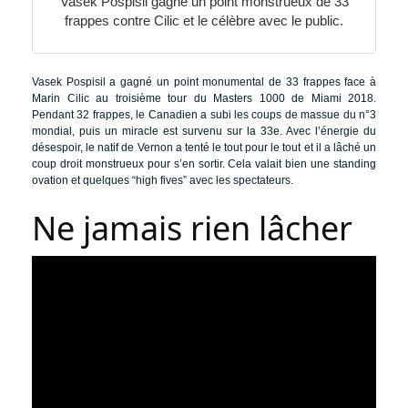
Vasek Pospisil gagne un point monstrueux de 33
frappes contre Cilic et le célèbre avec le public.
Vasek Pospisil a gagné un point monumental de 33 frappes face à
Marin Cilic au troisième tour du Masters 1000 de Miami 2018.
Pendant 32 frappes, le Canadien a subi les coups de massue du n°3
mondial, puis un miracle est survenu sur la 33e. Avec l’énergie du
désespoir, le natif de Vernon a tenté le tout pour le tout et il a lâché un
coup droit monstrueux pour s’en sortir. Cela valait bien une standing
ovation et quelques “high fives” avec les spectateurs.
Ne jamais rien lâcher