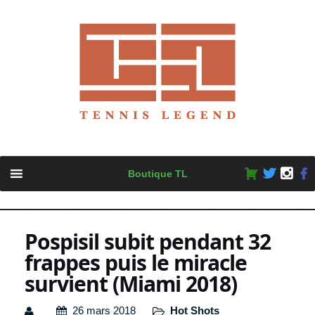
Skip
Boutique TL
to
content
Pospisil subit pendant 32
frappes puis le miracle
survient (Miami 2018)
26 mars 2018
Hot Shots