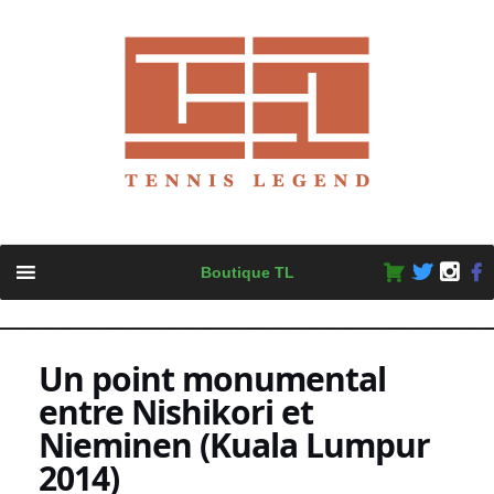
Skip
Boutique TL
to
content
Un point monumental
entre Nishikori et
Nieminen (Kuala Lumpur
2014)