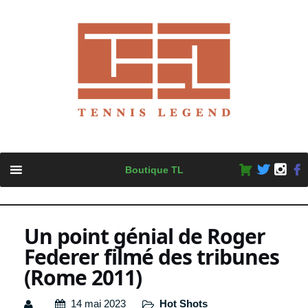
Skip
Boutique TL
to
content
Un point génial de Roger
Federer filmé des tribunes
(Rome 2011)
14 mai 2023
Hot Shots