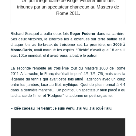
Un point légendaire de Roger Federer filmé des
tribunes par un spectateur chanceux au Masters de
Rome 2011.
Richard Gasquet a battu deux fois
Roger Federer
dans sa carrière.
Ses deux victoires, le Biterrois les a obtenues sur terre battue et à
chaque fois au tie-break du troisième set. La première,
en 2005 à
Monte-Carlo
, avait marqué les esprits. “Richie” n’avait que 18 ans, il
était 101e mondial, et il avait réussi à battre le patron.
La seconde remonte au troisième tour du Masters 1000 de Rome
2011. A l’arrache, le Français s’était imposé 4/6, 7/6, 7/6, mais c’est la
légende du tennis qui avait cette fois attiré l’attention avec un coup
entre les jambes, face au filet, mythique. Quoi de plus normal à 4-4
dans la dernière manche… Un point qu’un spectateur bien placé a eu
la chance de filmer et “Rodgeur” lui a donné un petit orgasme.
» Idée cadeau
:
le t-shirt Je suis venu. J’ai vu. J’ai joué l’alu.