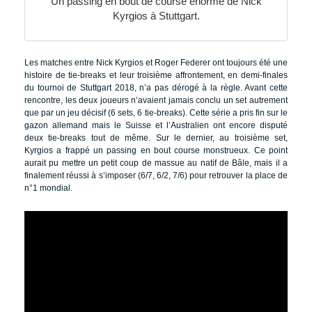
Un passing en bout de course énorme de Nick
Kyrgios à Stuttgart.
Les matches entre Nick Kyrgios et Roger Federer ont toujours été une
histoire de tie-breaks et leur troisième affrontement, en demi-finales
du tournoi de Stuttgart 2018, n’a pas dérogé à la règle. Avant cette
rencontre, les deux joueurs n’avaient jamais conclu un set autrement
que par un jeu décisif (6 sets, 6 tie-breaks). Cette série a pris fin sur le
gazon allemand mais le Suisse et l’Australien ont encore disputé
deux tie-breaks tout de même. Sur le dernier, au troisième set,
Kyrgios a frappé un passing en bout course monstrueux. Ce point
aurait pu mettre un petit coup de massue au natif de Bâle, mais il a
finalement réussi à s’imposer (6/7, 6/2, 7/6) pour retrouver la place de
n°1 mondial.