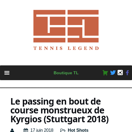
Skip
Boutique TL
to
content
Le passing en bout de
course monstrueux de
Kyrgios (Stuttgart 2018)
17 juin 2018
Hot Shots