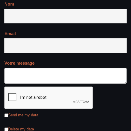
Nom
Email
Votre message
Send me my data
Delete my data