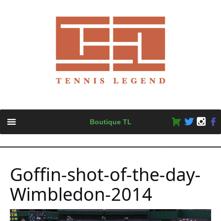
Skip
Boutique TL
to
content
Goffin-shot-of-the-day-
Wimbledon-2014