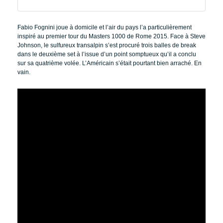
Fabio Fognini joue à domicile et l’air du pays l’a particulièrement
inspiré au premier tour du Masters 1000 de Rome 2015. Face à Steve
Johnson, le sulfureux transalpin s’est procuré trois balles de break
dans le deuxième set à l’issue d’un point somptueux qu’il a conclu
sur sa quatrième volée. L’Américain s’était pourtant bien arraché. En
vain.