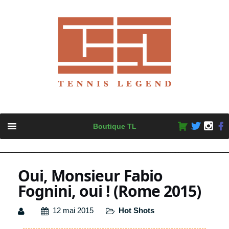
Skip
Boutique TL
to
content
Oui, Monsieur Fabio
Fognini, oui ! (Rome 2015)
12 mai 2015
Hot Shots