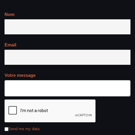
Nom
Email
Votre message
Send me my data