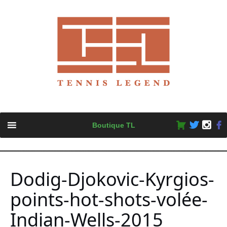
Skip
Boutique TL
to
content
Dodig-Djokovic-Kyrgios-
points-hot-shots-volée-
Indian-Wells-2015