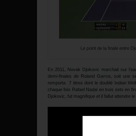
Le point de la finale entre 
En 2011, Novak Djokovic marchait sur l’eau
demi-finales de Roland Garros, soit une sé
remporta 7 titres dont le doublé Indian We
chaque fois Rafael Nadal en trois sets en fin
Djokovic, fut magnifique et il fallut attendre
Téléchargez v