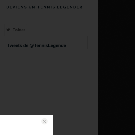
DEVIENS UN TENNIS LEGENDER
Twitter
Tweets de @TennisLegende