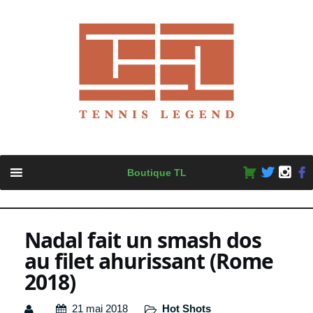
Skip
Boutique TL
to
content
Nadal fait un smash dos
au filet ahurissant (Rome
2018)
21 mai 2018
Hot Shots