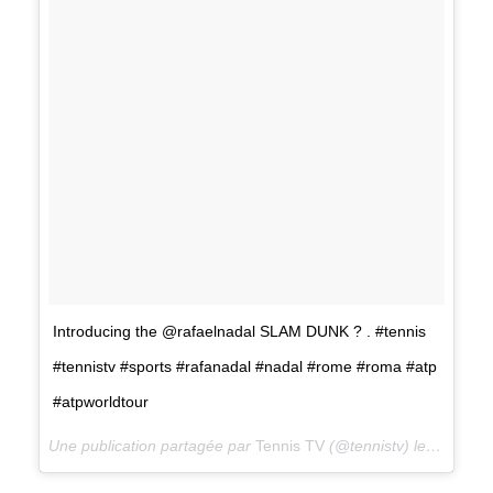
Introducing the @rafaelnadal SLAM DUNK ? . #tennis
#tennistv #sports #rafanadal #nadal #rome #roma #atp
#atpworldtour
Une publication partagée par
Tennis TV
(@tennistv) le
21 Mai 2