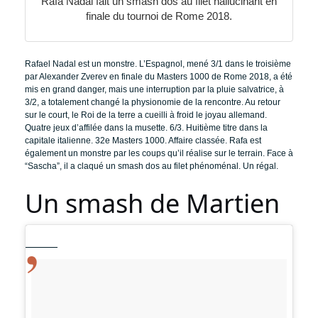
Rafa Nadal fait un smash dos au filet hallucinant en
finale du tournoi de Rome 2018.
Rafael Nadal est un monstre. L’Espagnol, mené 3/1 dans le troisième
par Alexander Zverev en finale du Masters 1000 de Rome 2018, a été
mis en grand danger, mais une interruption par la pluie salvatrice, à
3/2, a totalement changé la physionomie de la rencontre. Au retour
sur le court, le Roi de la terre a cueilli à froid le joyau allemand.
Quatre jeux d’affilée dans la musette. 6/3. Huitième titre dans la
capitale italienne. 32e Masters 1000. Affaire classée. Rafa est
également un monstre par les coups qu’il réalise sur le terrain. Face à
“Sascha”, il a claqué un smash dos au filet phénoménal. Un régal.
Un smash de Martien