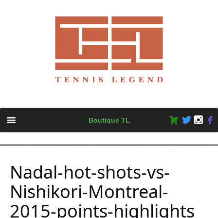
Skip
Boutique TL
to
content
Nadal-hot-shots-vs-
Nishikori-Montreal-
2015-points-highlights