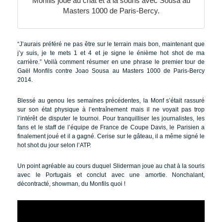
Monfils joue au chat et à la souris avec Sousa au
Masters 1000 de Paris-Bercy.
“J’aurais préféré ne pas être sur le terrain mais bon, maintenant que
j’y suis, je te mets 1 et 4 et je signe le énième hot shot de ma
carrière.” Voilà comment résumer en une phrase le premier tour de
Gaël Monfils contre Joao Sousa au Masters 1000 de Paris-Bercy
2014.
Blessé au genou les semaines précédentes, la Monf s’était rassuré
sur son état physique à l’entraînement mais il ne voyait pas trop
l’intérêt de disputer le tournoi. Pour tranquilliser les journalistes, les
fans et le staff de l’équipe de France de Coupe Davis, le Parisien a
finalement joué et il a gagné. Cerise sur le gâteau, il a même signé le
hot shot du jour selon l’ATP.
Un point agréable au cours duquel Sliderman joue au chat à la souris
avec le Portugais et conclut avec une amortie. Nonchalant,
décontracté, showman, du Monfils quoi !