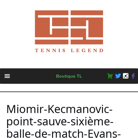
Skip
Boutique TL
to
content
Miomir-Kecmanovic-
point-sauve-sixième-
balle-de-match-Evans-