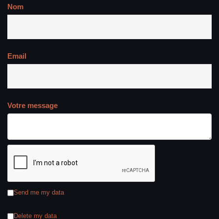
Nom
Email
Votre message
Send me my data
Delete my data