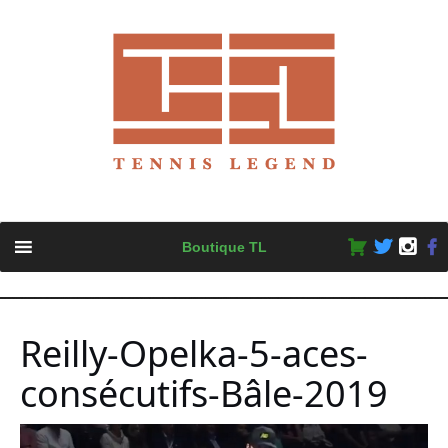
Skip
Boutique TL
to
content
Reilly-Opelka-5-aces-
consécutifs-Bâle-2019