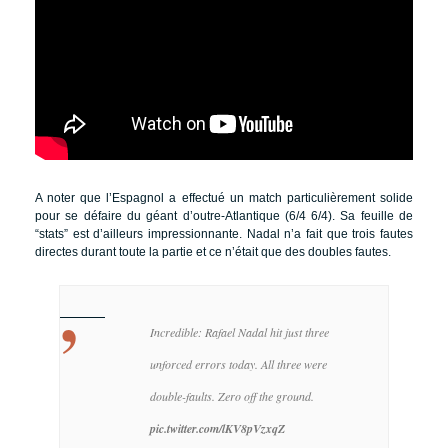
A noter que l’Espagnol a effectué un match particulièrement solide
pour se défaire du géant d’outre-Atlantique (6/4 6/4). Sa feuille de
“stats” est d’ailleurs impressionnante. Nadal n’a fait que trois fautes
directes durant toute la partie et ce n’était que des doubles fautes.
Incredible: Rafael Nadal hit just three
unforced errors today. All three were
double-faults. Zero off the ground.
pic.twitter.com/lKV8pVzxqZ