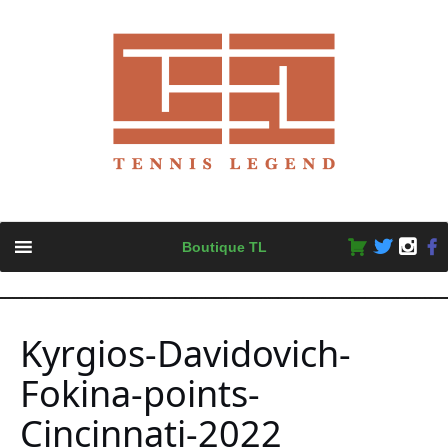
Skip
Boutique TL
to
content
Kyrgios-Davidovich-
Fokina-points-
Cincinnati-2022