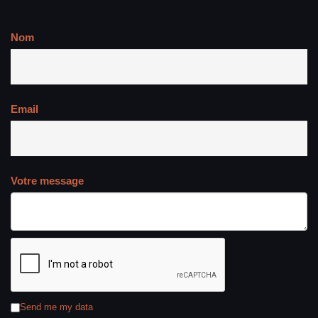
Nom
Email
Votre message
Send me my data