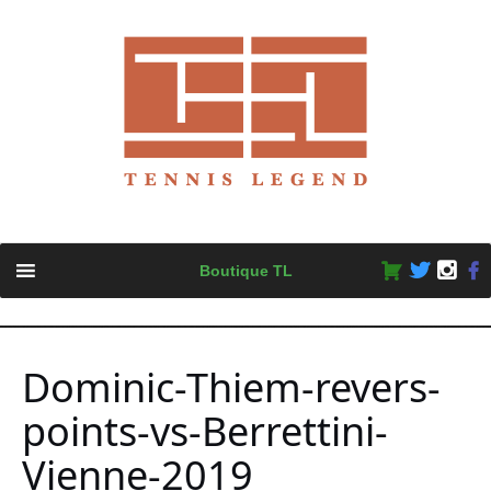
Skip
Boutique TL
to
content
Dominic-Thiem-revers-
points-vs-Berrettini-
Vienne-2019