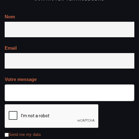
Nom
Email
Votre message
Send me my data