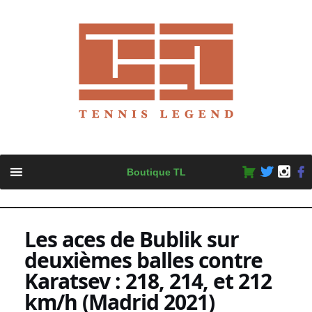
Skip
Boutique TL
to
content
Les aces de Bublik sur
deuxièmes balles contre
Karatsev : 218, 214, et 212
km/h (Madrid 2021)