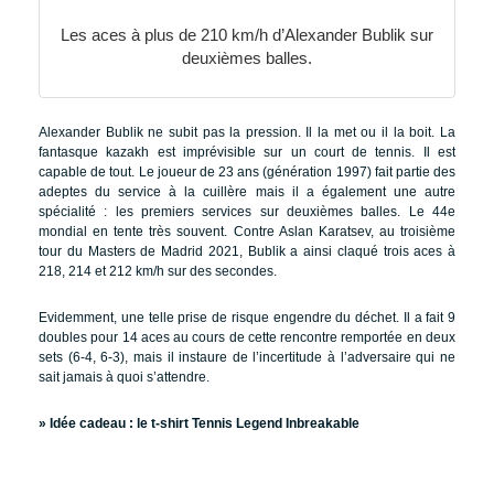
Les aces à plus de 210 km/h d’Alexander Bublik sur
deuxièmes balles.
Alexander Bublik ne subit pas la pression. Il la met ou il la boit. La
fantasque kazakh est imprévisible sur un court de tennis. Il est
capable de tout. Le joueur de 23 ans (génération 1997) fait partie des
adeptes du service à la cuillère mais il a également une autre
spécialité : les premiers services sur deuxièmes balles. Le 44e
mondial en tente très souvent. Contre Aslan Karatsev, au troisième
tour du Masters de Madrid 2021, Bublik a ainsi claqué trois aces à
218, 214 et 212 km/h sur des secondes.
Evidemment, une telle prise de risque engendre du déchet. Il a fait 9
doubles pour 14 aces au cours de cette rencontre remportée en deux
sets (6-4, 6-3), mais il instaure de l’incertitude à l’adversaire qui ne
sait jamais à quoi s’attendre.
» Idée cadeau :
le t-shirt Tennis Legend Inbreakable