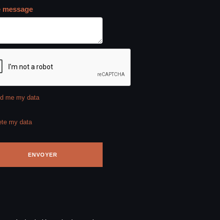
e message
d me my data
ete my data