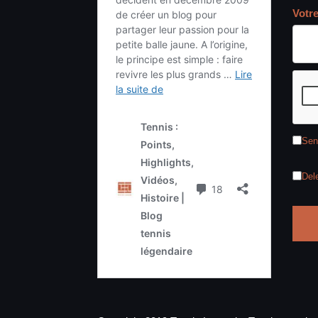
Votr
Sen
Del