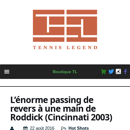
Skip
Boutique TL
to
content
L’énorme passing de
revers à une main de
Roddick (Cincinnati 2003)
22 août 2016
Hot Shots