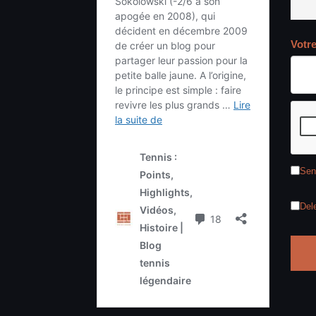
Votr
Sen
Del