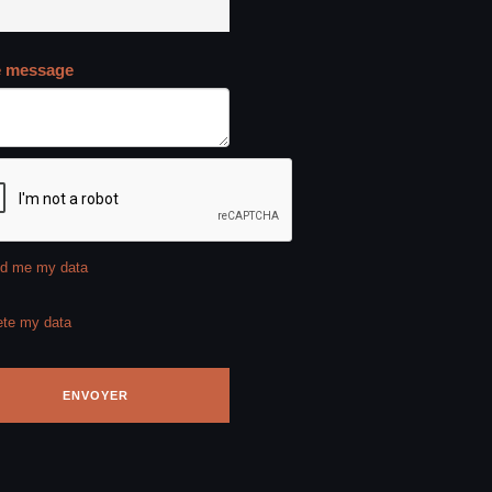
e message
d me my data
ete my data