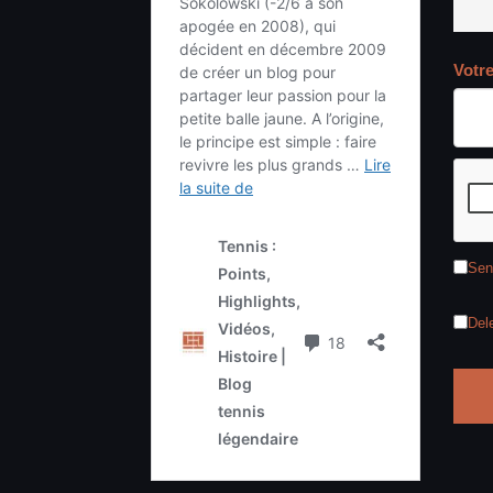
Votr
Sen
Del