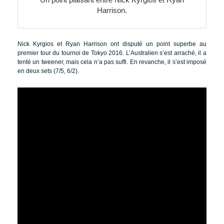
Harrison.
Nick Kyrgios et Ryan Harrison ont disputé un point superbe au
premier tour du tournoi de Tokyo 2016. L’Australien s’est arraché, il a
tenté un tweener, mais cela n’a pas suffi. En revanche, il s’est imposé
en deux sets (7/5, 6/2).