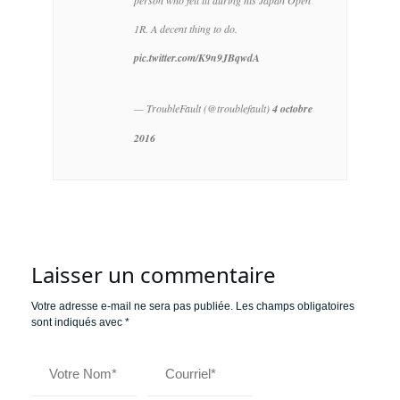
person who fell ill during his Japan Open
1R. A decent thing to do.
pic.twitter.com/K9n9JBqwdA
— TroubleFault (@troublefault)
4 octobre
2016
Laisser un commentaire
Votre adresse e-mail ne sera pas publiée.
Les champs obligatoires
sont indiqués avec
*