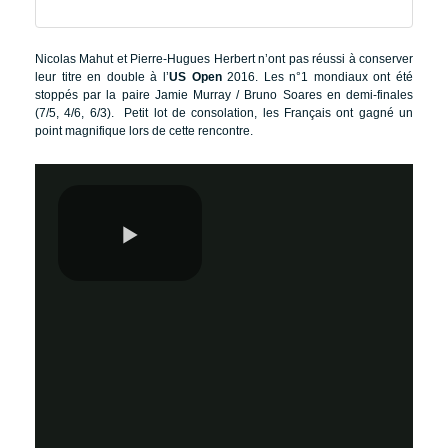
Nicolas Mahut et Pierre-Hugues Herbert n’ont pas réussi à conserver
leur titre en double à l’
US Open
2016. Les n°1 mondiaux ont été
stoppés par la paire Jamie Murray / Bruno Soares en demi-finales
(7/5, 4/6, 6/3). Petit lot de consolation, les Français ont gagné un
point magnifique lors de cette rencontre.