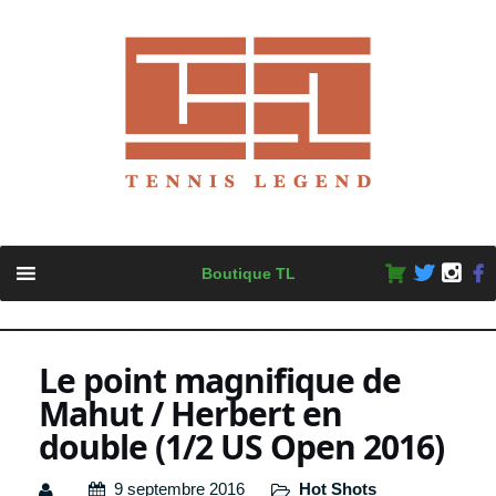
Skip
Boutique TL
to
content
Le point magnifique de
Mahut / Herbert en
double (1/2 US Open 2016)
9 septembre 2016
Hot Shots