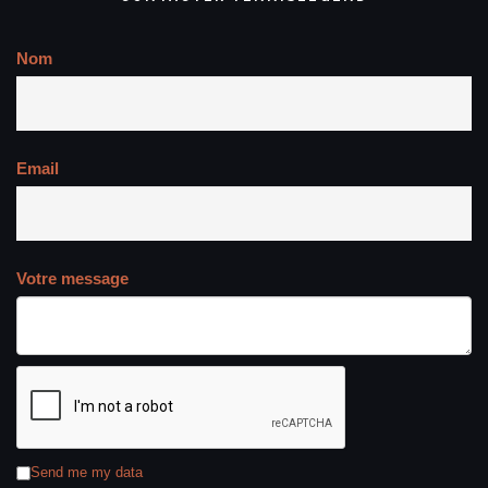
Nom
Email
Votre message
Send me my data