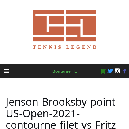
Skip
Boutique TL
to
content
Jenson-Brooksby-point-
US-Open-2021-
contourne-filet-vs-Fritz