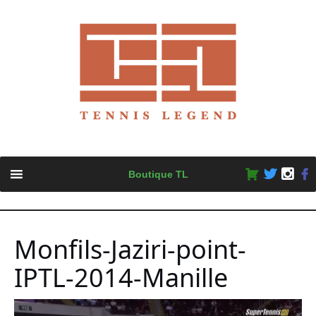
Skip
Boutique TL
to
content
Monfils-Jaziri-point-
IPTL-2014-Manille