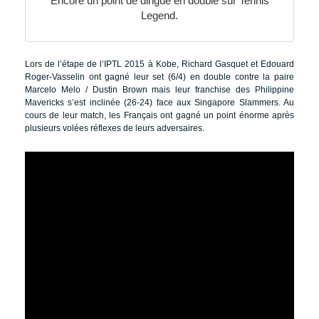
Encore un point de dingue en double sur Tennis
Legend.
Lors de l’étape de l’IPTL 2015 à Kobe, Richard Gasquet et Edouard
Roger-Vasselin ont gagné leur set (6/4) en double contre la paire
Marcelo Melo / Dustin Brown mais leur franchise des Philippine
Mavericks s’est inclinée (26-24) face aux Singapore Slammers. Au
cours de leur match, les Français ont gagné un point énorme après
plusieurs volées réflexes de leurs adversaires.