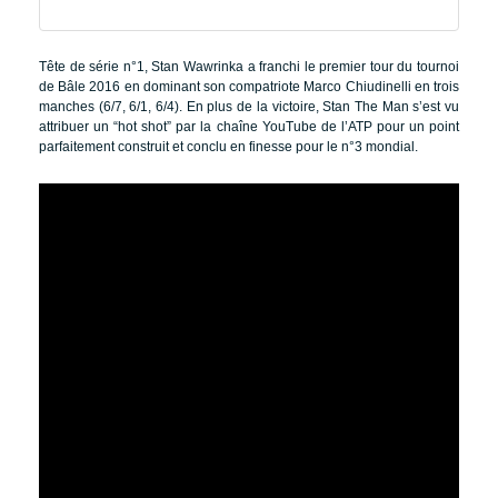
Tête de série n°1, Stan Wawrinka a franchi le premier tour du tournoi
de Bâle 2016 en dominant son compatriote Marco Chiudinelli en trois
manches (6/7, 6/1, 6/4). En plus de la victoire, Stan The Man s’est vu
attribuer un “hot shot” par la chaîne YouTube de l’ATP pour un point
parfaitement construit et conclu en finesse pour le n°3 mondial.