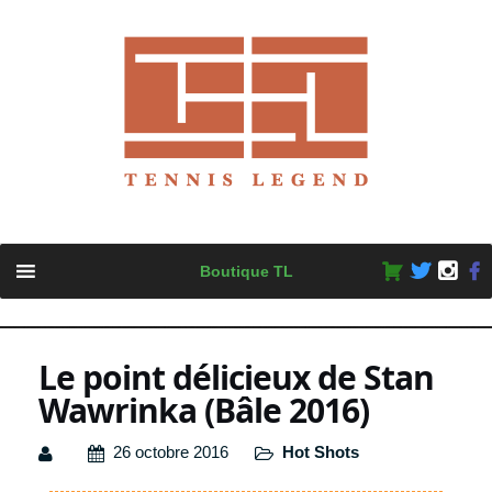
Skip
Boutique TL
to
content
Le point délicieux de Stan
Wawrinka (Bâle 2016)
26 octobre 2016
Hot Shots