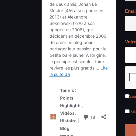
Emai
Votr
Sen
Del