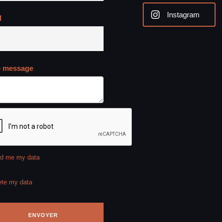
Instagram
l
e message
d me my data
ete my data