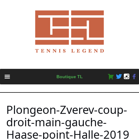
Skip
Boutique TL
to
content
Plongeon-Zverev-coup-
droit-main-gauche-
Haase-point-Halle-2019