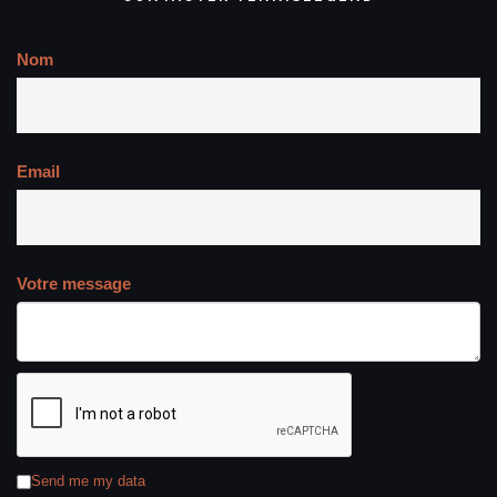
Nom
Email
Votre message
Send me my data