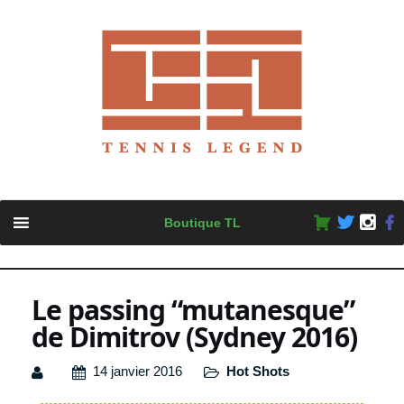
Skip
Boutique TL
to
content
Le passing “mutanesque”
de Dimitrov (Sydney 2016)
14 janvier 2016
Hot Shots