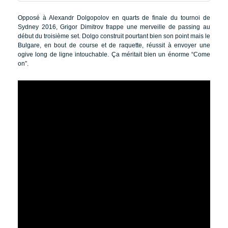
Opposé à Alexandr Dolgopolov en quarts de finale du tournoi de
Sydney 2016, Grigor Dimitrov frappe une merveille de passing au
début du troisième set. Dolgo construit pourtant bien son point mais le
Bulgare, en bout de course et de raquette, réussit à envoyer une
ogive long de ligne intouchable. Ça méritait bien un énorme “Come
on”.