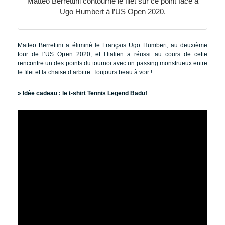
Matteo Berrettini contourne le filet sur ce point face à
Ugo Humbert à l’US Open 2020.
Matteo Berrettini a éliminé le Français Ugo Humbert, au deuxième
tour de l’US Open 2020, et l’Italien a réussi au cours de cette
rencontre un des points du tournoi avec un passing monstrueux entre
le filet et la chaise d’arbitre. Toujours beau à voir !
» Idée cadeau :
le t-shirt Tennis Legend Baduf