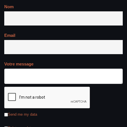
Nom
Email
Votre message
Send me my data