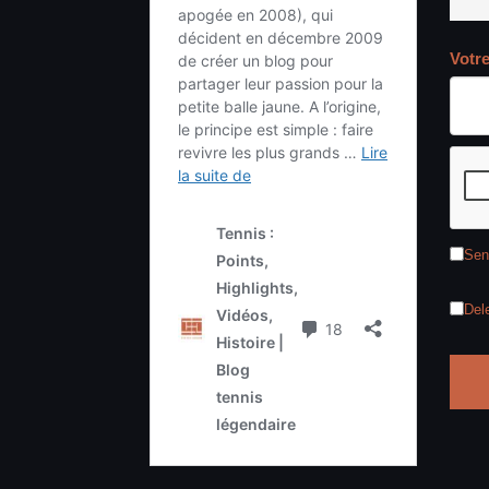
Votr
Sen
Del