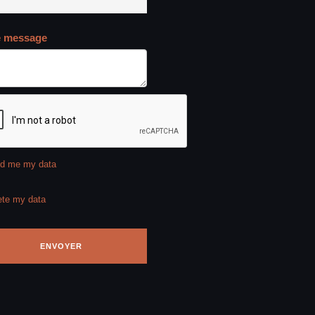
e message
d me my data
ete my data