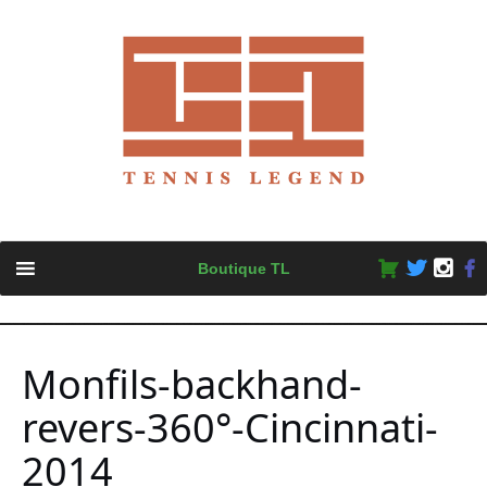
Skip
Boutique TL
to
content
Monfils-backhand-
revers-360°-Cincinnati-
2014