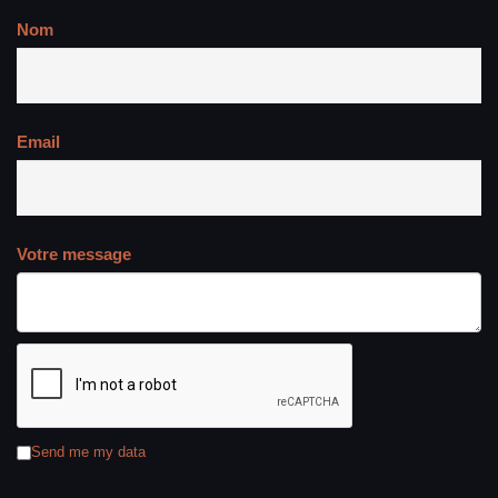
Nom
Email
Votre message
Send me my data