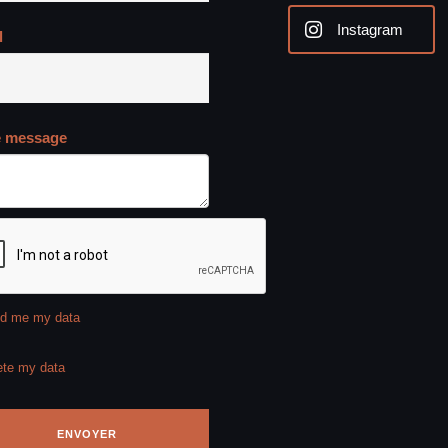
Instagram
l
e message
d me my data
ete my data