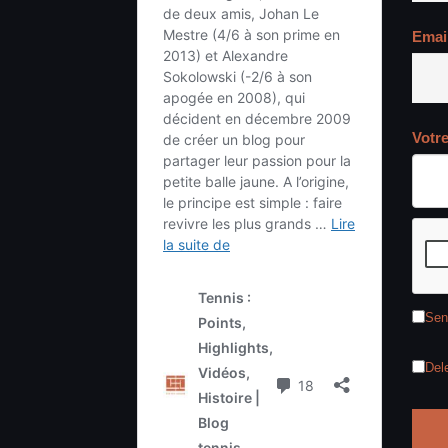
Emai
Votr
Sen
Del