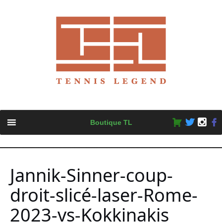
Skip
Boutique TL
to
content
Jannik-Sinner-coup-
droit-slicé-laser-Rome-
2023-vs-Kokkinakis