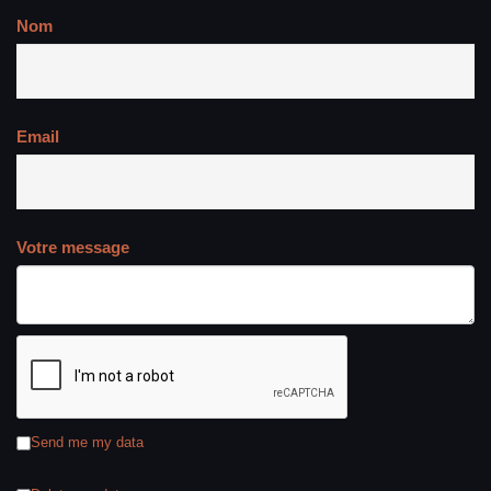
Nom
Email
Votre message
Send me my data