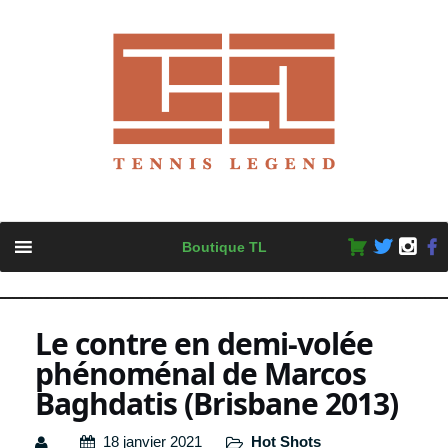
Skip
Boutique TL
to
content
Le contre en demi-volée
phénoménal de Marcos
Baghdatis (Brisbane 2013)
18 janvier 2021
Hot Shots