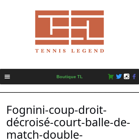
Skip
Boutique TL
to
content
Fognini-coup-droit-
décroisé-court-balle-de-
match-double-