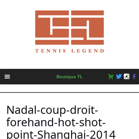
Skip
Boutique TL
to
content
Nadal-coup-droit-
forehand-hot-shot-
point-Shanghai-2014