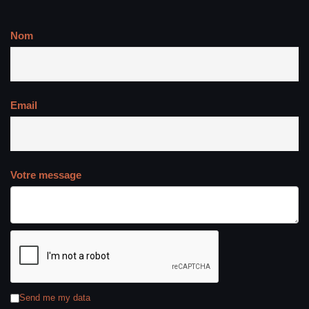
Nom
Email
Votre message
Send me my data