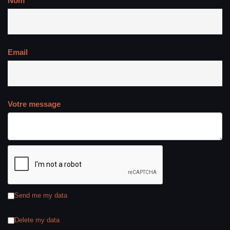
Nom
Email
Votre message
Send me my data
Delete my data