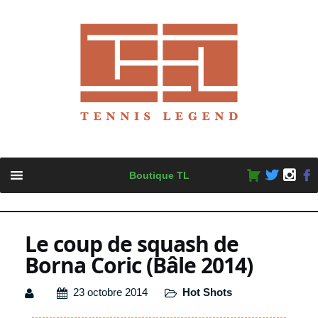
Skip
Boutique TL
to
content
Le coup de squash de
Borna Coric (Bâle 2014)
23 octobre 2014
Hot Shots