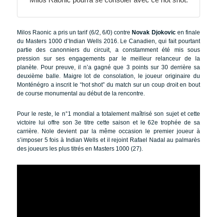
Milos Raonic a pris un tarif (6/2, 6/0) contre
Novak Djokovic
en finale
du Masters 1000 d’Indian Wells 2016. Le Canadien, qui fait pourtant
partie des canonniers du circuit, a constamment été mis sous
pression sur ses engagements par le meilleur relanceur de la
planète. Pour preuve, il n’a gagné que 3 points sur 30 derrière sa
deuxième balle. Maigre lot de consolation, le joueur originaire du
Monténégro a inscrit le “hot shot” du match sur un coup droit en bout
de course monumental au début de la rencontre.
Pour le reste, le n°1 mondial a totalement maîtrisé son sujet et cette
victoire lui offre son 3e titre cette saison et le 62e trophée de sa
carrière. Nole devient par la même occasion le premier joueur à
s’imposer 5 fois à Indian Wells et il rejoint Rafael Nadal au palmarès
des joueurs les plus titrés en Masters 1000 (27).