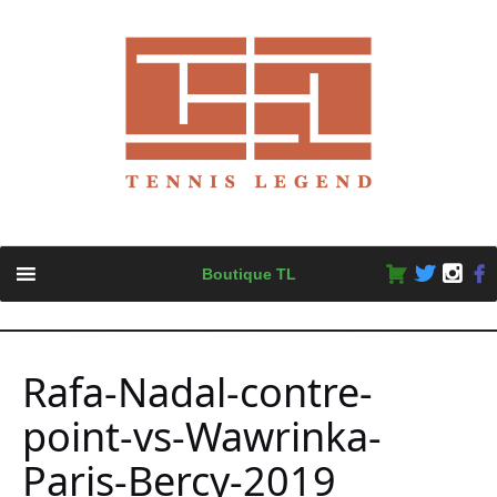
Skip
Boutique TL
to
content
Rafa-Nadal-contre-
point-vs-Wawrinka-
Paris-Bercy-2019