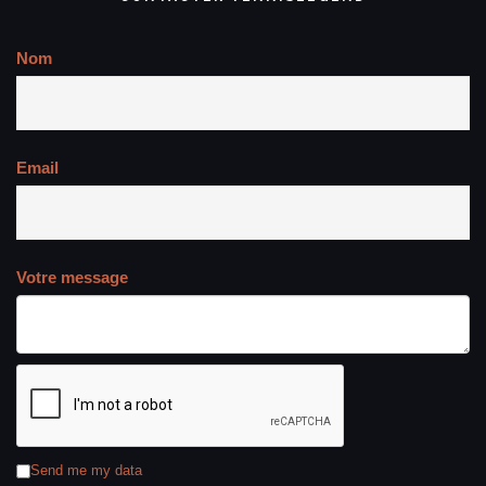
Nom
Email
Votre message
Send me my data