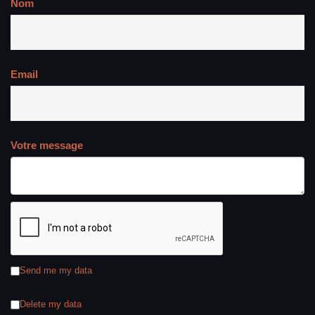
Nom
Email
Votre message
Send me my data
Delete my data