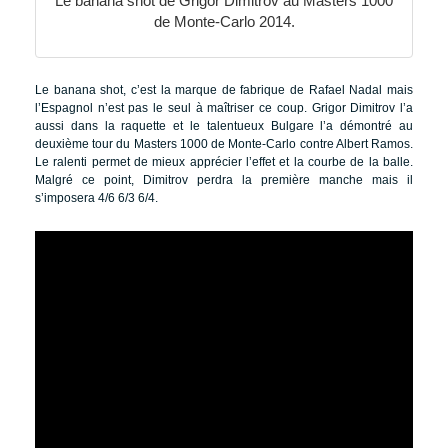
Le banana shot de Grigor Dimitrov au Masters 1000
de Monte-Carlo 2014.
Le banana shot, c’est la marque de fabrique de Rafael Nadal mais
l’Espagnol n’est pas le seul à maîtriser ce coup. Grigor Dimitrov l’a
aussi dans la raquette et le talentueux Bulgare l’a démontré au
deuxième tour du Masters 1000 de Monte-Carlo contre Albert Ramos.
Le ralenti permet de mieux apprécier l’effet et la courbe de la balle.
Malgré ce point, Dimitrov perdra la première manche mais il
s’imposera 4/6 6/3 6/4.