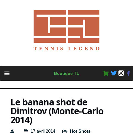
Skip
Boutique TL
to
content
Le banana shot de
Dimitrov (Monte-Carlo
2014)
17 avril 2014
Hot Shots