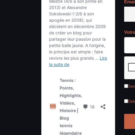
Emai
Votr
Sen
Del