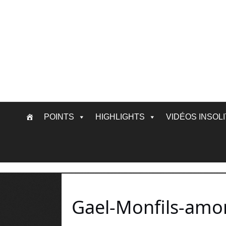
Skip
POINTS
HIGHLIGHTS
VIDÉOS INSOL
to
content
Gael-Monfils-amort