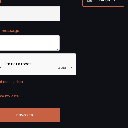
l
e message
d me my data
ete my data