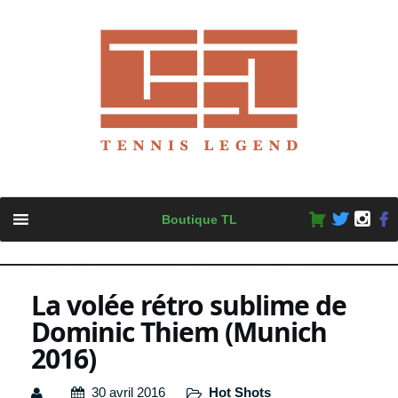
Skip
Boutique TL
to
content
La volée rétro sublime de
Dominic Thiem (Munich
2016)
30 avril 2016
Hot Shots