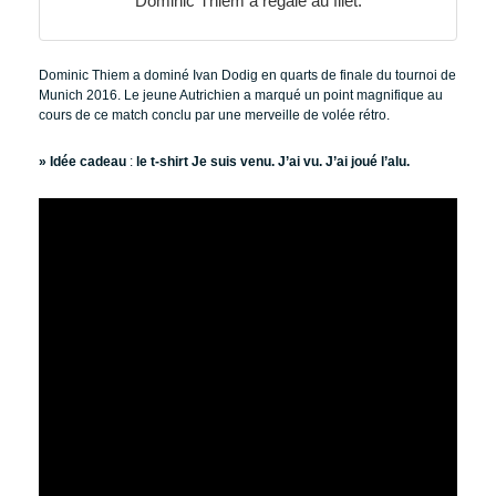
Dominic Thiem a régalé au filet.
Dominic Thiem a dominé Ivan Dodig en quarts de finale du tournoi de
Munich 2016. Le jeune Autrichien a marqué un point magnifique au
cours de ce match conclu par une merveille de volée rétro.
» Idée cadeau
:
le t-shirt Je suis venu. J’ai vu. J’ai joué l’alu.