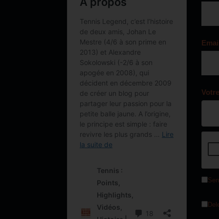
Emai
Votr
Sen
Del