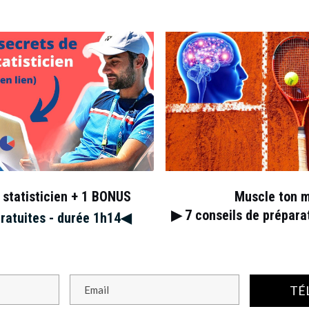
2022
pic.twitter.com/RBAW0dymym
April 28, 2022
nisTV)
s champs obligatoires sont indiqués avec
*
 statisticien + 1 BONUS
Muscle ton 
▶︎ 7
conseils de prépar
gratuites - durée 1h14◀︎
TÉ