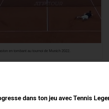
aston en tombant au tournoi de Munich 2022.
ueuse en trébuchant au deuxième tour du tournoi de Munich
otre formation gratuite
eureusement, le Français s’est aussi fait mal au poignet sur cette
 4-1 dans le troisième pour Tabilo.
gresse dans ton jeu avec Tennis Lege
ton7
with a moment of magic in