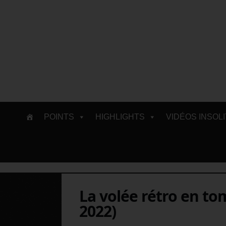
Skip
POINTS
HIGHLIGHTS
VIDÉOS INSOL
to
content
La volée rétro en t
2022)