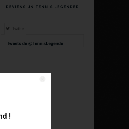
DEVIENS UN TENNIS LEGENDER
Twitter
Tweets de @TennisLegende
nd !