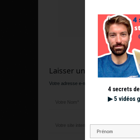
@BMWOpen
Munich!
— Tennis TV (@Ten
Laisser un commentaire
Votre adresse e-mail ne sera pas publiée.
Le
4 secrets de
▶︎ 5 vidéos 