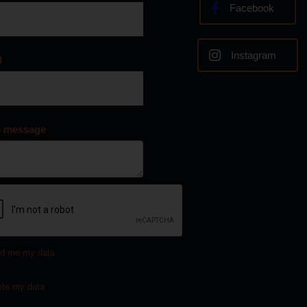
Facebook
Instagram
l
e message
d me my data
ete my data