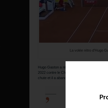
La volée rétro d’Hugo G
Hugo Gaston a réussi une volée rétro sompt
Téléchargez v
2022 contre le Chilien Alejandro Tabilo. Malh
chute et il a abandonné deux jeux plus tard, à
Pro
@HugoGas
H U G