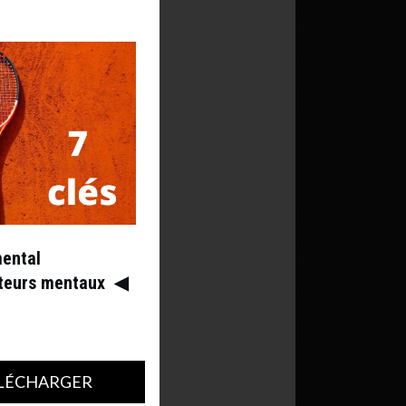
mental
ateurs mentaux
◀︎
LÉCHARGER