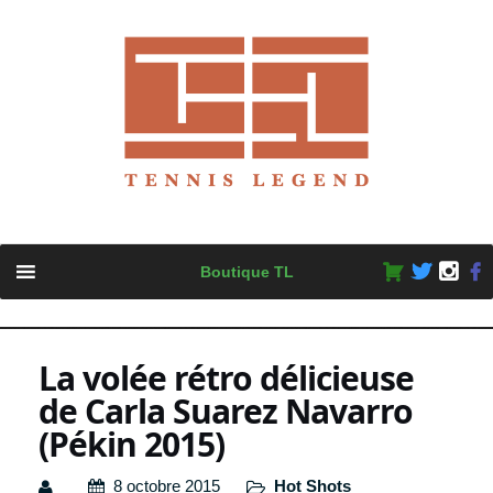
Skip
Boutique TL
to
content
La volée rétro délicieuse
de Carla Suarez Navarro
(Pékin 2015)
8 octobre 2015
Hot Shots