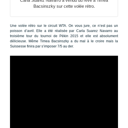
Carla Suarez Navarro a vendu du rêve à Timea
Bacsinszky sur cette volée rétro.
Une volée rétro sur le circuit WTA. On vous jure, ce n’est pas un
poisson d’avril. Elle a été réalisée par Carla Suarez Navarro au
troisième tour du tournoi de Pékin 2015 et elle est absolument
délicieuse. Même Timea Bacsinszky a du mal à le croire mais la
Suissesse finira par s’imposer 7/5 au der.