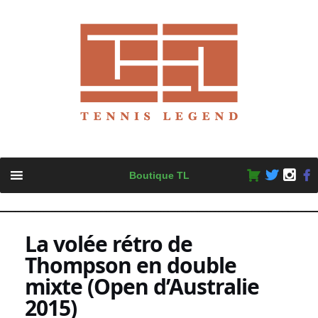
Skip
Boutique TL
to
content
La volée rétro de
Thompson en double
mixte (Open d’Australie
2015)