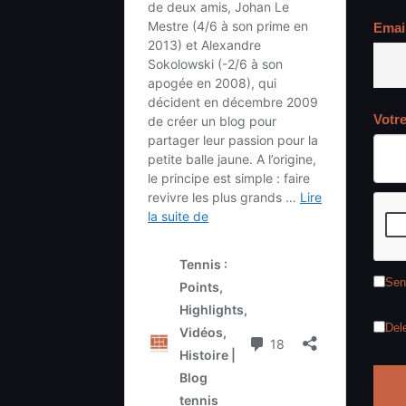
Emai
Votr
Sen
Del