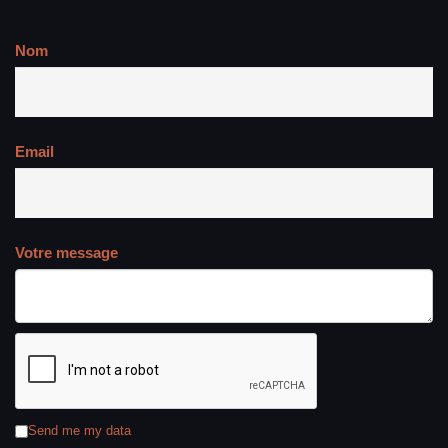
Nom
Email
Votre message
Send me my data