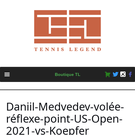
Skip
Boutique TL
to
content
Daniil-Medvedev-volée-
réflexe-point-US-Open-
2021-vs-Koepfer